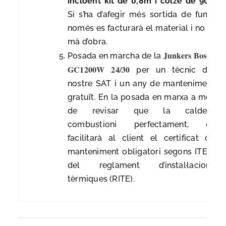
incloent kit de 0,8m i colze de 90º.
Si s’ha d’afegir més sortida de fums
només es facturarà el material i no la
mà d’obra.
Junkers Bosch
Posada en marcha de la
GC1200W 24/30
per un tècnic del
nostre SAT i un any de manteniment
gratuït. En la posada en marxa a més
de revisar que la caldera
combustioni perfectament, es
facilitarà al client el certificat de
manteniment obligatori segons ITE 3
del reglament d’instal·lacions
tèrmiques (RITE).