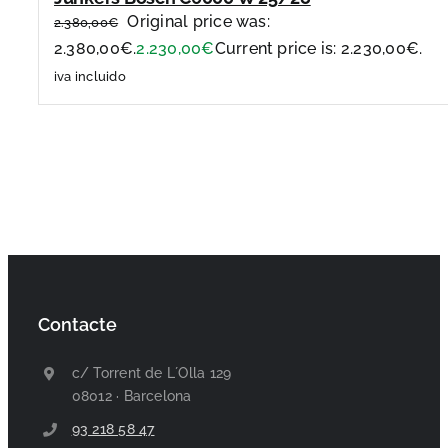
Original price was:
2.380,00
€
2.380,00€.
2.230,00
€
Current price is: 2.230,00€.
iva incluido
Contacte
c/ Torrent de L´Olla 129
08012 · Barcelona
93 218 58 47