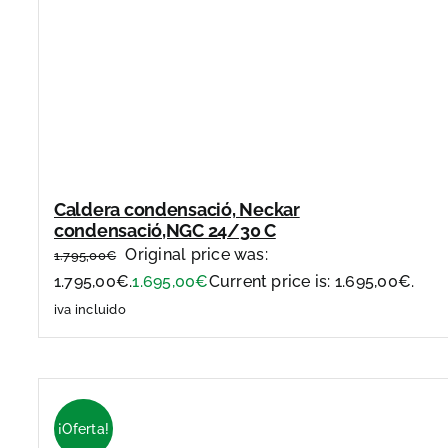
Caldera condensació, Neckar
condensació,NGC 24/30 C
Original price was:
1.795,00
€
1.795,00€.
1.695,00
€
Current price is: 1.695,00€.
iva incluido
¡Oferta!