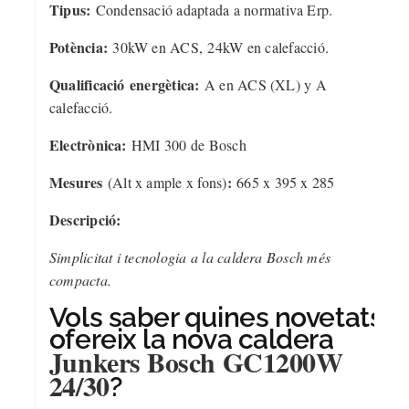
Tipus:
Condensació adaptada a normativa Erp.
Potència:
30
kW en ACS,
24kW en calefacció.
Qualificació energètica:
A en ACS (XL) y A
calefacció.
Electrònica:
HMI 300 de Bosch
Mesures
:
(Alt x ample x fons)
665 x 395 x 285
Descripció:
Simplicitat i tecnologia a la caldera Bosch més
compacta.
Vols saber quines novetats
ofereix la nova caldera
Junkers Bosch GC1200W
24/30
?