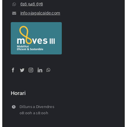
616 946 678
info@jagalcaide.com
Horari
Dilluns a Divendres
08:00h a 18:00h