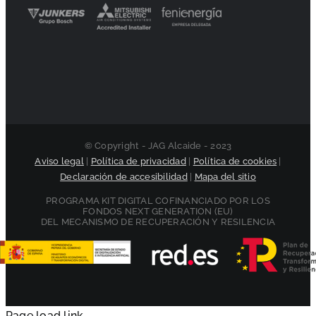
© Copyright - JAG Alcaide - 2023
Aviso legal
|
Política de privacidad
|
Política de cookies
|
Declaración de accesibilidad
|
Mapa del sitio
PROGRAMA KIT DIGITAL COFINANCIADO POR LOS
FONDOS NEXT GENERATION (EU)
DEL MECANISMO DE RECUPERACIÓN Y RESILENCIA
Page load link