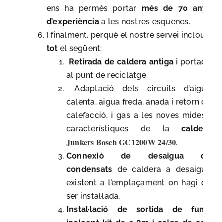
ens ha permès portar
més de 70 anys
d’experiència
a les nostres esquenes.
I finalment, perquè el nostre servei inclou
tot
el següent:
Retirada de caldera antiga
i portada
al punt de reciclatge.
Adaptació dels circuits d’aigua
calenta, aigua freda, anada i retorn de
calefacció, i gas a les noves mides i
característiques de la
caldera
Junkers Bosch GC1200W 24/30
.
Connexió de desaigua de
condensats
de caldera a desaigua
existent a l’emplaçament on hagi de
ser instal·lada.
Instal·lació de sortida de fums