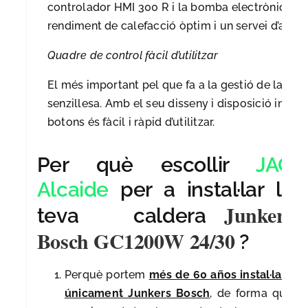
controlador HMI 300 R i la bomba electrònica, o
rendiment de calefacció òptim i un servei d’aigua
Quadre de control fàcil d’utilitzar
El més important pel que fa a la gestió de la c
senzillesa. Amb el seu disseny i disposició intuï
botons és fàcil i ràpid d’utilitzar.
Per què escollir
JAG
Alcaide
per a instal·lar la
Junkers
teva caldera
Bosch GC1200W 24/30
?
Perquè portem
més de 60 años instal·lant
únicament Junkers Bosch
, de forma que