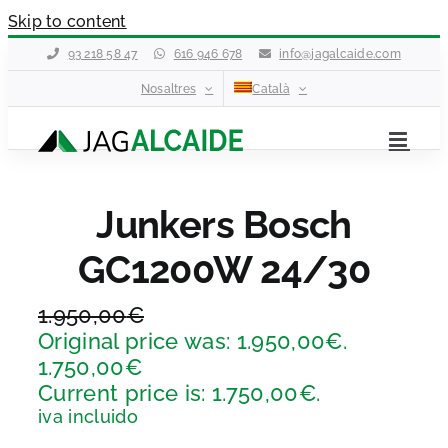
Skip to content
93 218 58 47
616 946 678
info@jagalcaide.com
Nosaltres
Català
Junkers Bosch
GC1200W 24/30
1.950,00
€
Original price was: 1.950,00€.
1.750,00
€
Current price is: 1.750,00€.
iva incluido