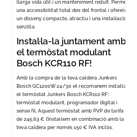
llarga vida útil i un manteniment reduït. Permet
una accessibilitat total des del frontal i ofereix
un disseny compacte, atractiu i una instal·lació
senzilla.
Instal·la-la juntament amb
el termòstat modulant
Bosch KCR110 RF!
Amb la compra de la teva caldera Junkers
Bosch GC1200W 24/30 et recomanem instal·lar
el termòstat Junkers Bosch KCR110 RF:
termòstat modulant, programador digital i
sense fil. Aquest termòstat amb PVP de tarifa
de 245,63 € l’instal·lem en combinació amb la
teva caldera per només 150 € IVA inclòs.