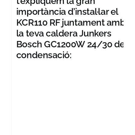
t’expliquem la gran
importància d’instal·lar el
KCR110 RF juntament amb
la teva caldera Junkers
Bosch GC1200W 24/30 de
condensació: