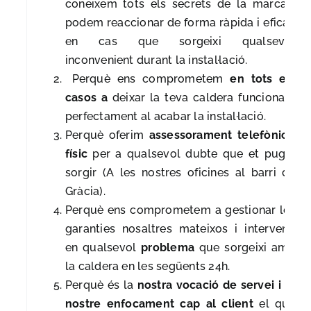
coneixem tots els secrets de la marca i
podem reaccionar de forma ràpida i eficaç
en cas que sorgeixi qualsevol
inconvenient durant la instal·lació.
Perquè ens comprometem
en tots els
casos a
deixar la teva caldera funcionant
perfectament al acabar la instal·lació.
Perquè oferim
assessorament telefònic i
físic
per a qualsevol dubte que et pugui
sorgir (A les nostres oficines al barri de
Gràcia).
Perquè ens comprometem a gestionar les
garanties nosaltres mateixos i intervenir
en qualsevol
problema
que sorgeixi amb
la caldera en les següents 24h.
Perquè és la
nostra vocació de servei i el
nostre enfocament cap al client
el que