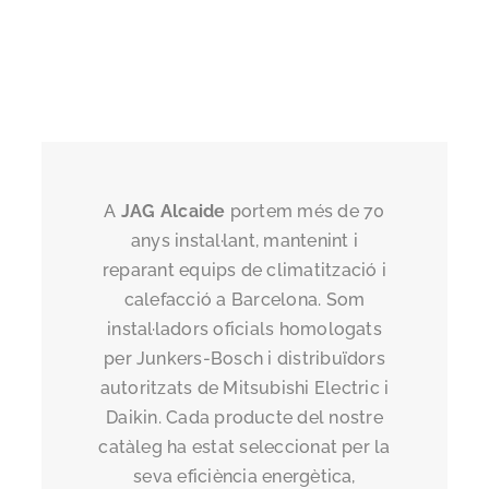
A
JAG Alcaide
portem més de 70
anys instal·lant, mantenint i
reparant equips de climatització i
calefacció a Barcelona. Som
instal·ladors oficials homologats
per Junkers-Bosch i distribuïdors
autoritzats de Mitsubishi Electric i
Daikin. Cada producte del nostre
catàleg ha estat seleccionat per la
seva eficiència energètica,