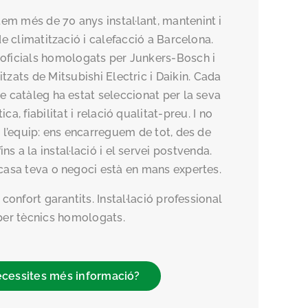
em més de 70 anys instal·lant, mantenint i
e climatització i calefacció a Barcelona.
 oficials homologats per Junkers-Bosch i
itzats de Mitsubishi Electric i Daikin. Cada
e catàleg ha estat seleccionat per la seva
ica, fiabilitat i relació qualitat-preu. I no
’equip: ens encarreguem de tot, des de
ns a la instal·lació i el servei postvenda.
asa teva o negoci està en mans expertes.
confort garantits. Instal·lació professional
per tècnics homologats.
cessites més informació?