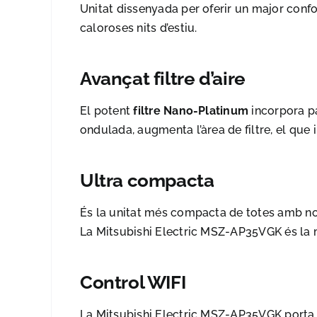
Unitat dissenyada per oferir un major confo
caloroses nits d’estiu.
Avançat filtre d’aire
El potent
filtre Nano-Platinum
incorpora pa
ondulada, augmenta l’àrea de filtre, el que i
Ultra compacta
És la unitat més compacta de totes amb nomé
La Mitsubishi Electric MSZ-AP35VGK és la 
Control WIFI
La Mitsubishi Electric MSZ-AP35VGK porta in