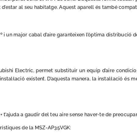
 d’estar al seu habitatge. Aquest aparell és també comp
º i un major cabal d’aire garanteixen l’òptima distribució d
ishi Electric, permet substituir un equip d’aire condicion
nstal·lació existent. D’aquesta manera, la instal·lació és m
++ t’ajuda a gaudir del teu aire sense haver-te de preocupar
erístiques de la MSZ-AP35VGK: