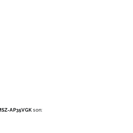
SZ-AP35VGK
son: