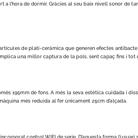
rt a l’hora de dormir. Gràcies al seu baix nivell sonor de 
rtícules de platí-ceràmica que generen efectes antibacteria
mplica una millor captura de la pols, sent capaç fins i tot 
s 195mm de fons. A més la seva estètica cuidada i disseny
màquina més reduida al fer únicament 25cm d’alçada.
corporat control WIFI de serie. D’aquesta forma l’usuari po