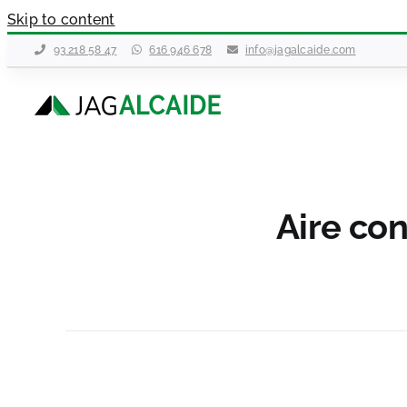
Skip to content
93 218 58 47
616 946 678
info@jagalcaide.com
Aire co