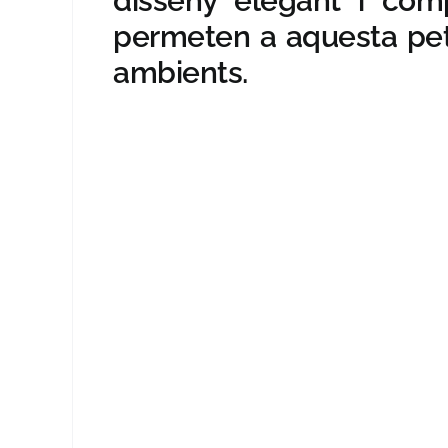
disseny elegant i com
permeten a aquesta petit
ambients.