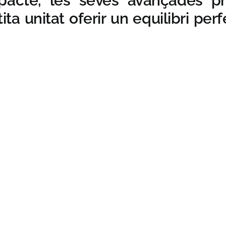
pacte, les seves avançades pr
a unitat oferir un equilibri perf