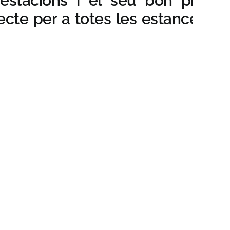
estacions i el seu bon preu
ecte per a totes les estances i