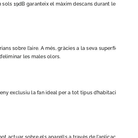
tan sols 19dB garanteix el màxim descans durant les
ns sobre l’aire. A més, gràcies a la seva superfície
d’eliminar les males olors.
 exclusiu la fan ideal per a tot tipus d’habitacions.
t actuar sobre els aparells a travès de l’aplicació