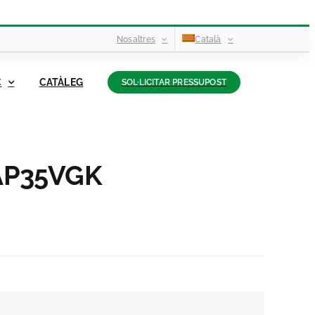
Nosaltres
Català
C
CATÀLEG
SOL·LICITAR PRESSUPOST
-AP35VGK