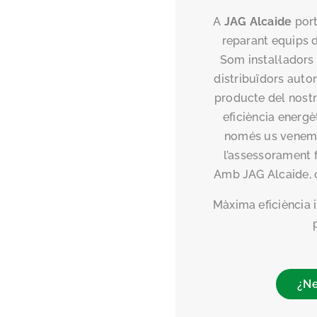
A
JAG Alcaide
port
reparant equips d
Som instal·ladors
distribuïdors autor
producte del nostr
eficiència energèt
només us venem l
l’assessorament fi
Amb JAG Alcaide, c
Màxima eficiència i 
¿Ne