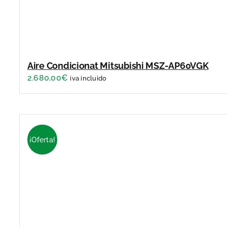
Aire Condicionat Mitsubishi MSZ-AP60VGK
2.680,00
€
iva incluido
¡Oferta!