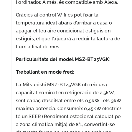
i ordinador. A més, és compatible amb Alexa.
Gràcies al control Wifi es pot fixar la
temperatura ideal abans d’arribar a casa o
apagar el teu aire condicionat estiguis on
estiguis, el que t’ajudarà a reduir la factura de
llum a final de mes.
Particularitats del model MSZ-BT25VGK:
Treballant en mode fred:
La Mitsubishi MSZ-BT25VGK ofereix una
capacitat nominal en refrigeració de 2,5kW,
sent capaç d’oscil·lat entre els 0,5kW i els 3kW a
màxima potencia. Consumeix 0,45kW elèctrics i
té un SEER (Rendiment estacional calculat per
a zona climàtica mitja) de 8’1, convertint-se