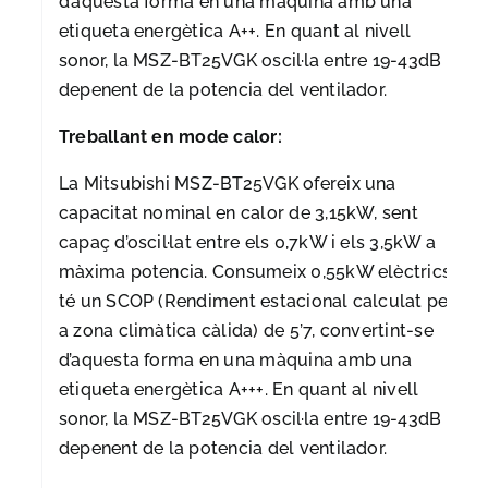
d’aquesta forma en una màquina amb una
etiqueta energètica A++. En quant al nivell
sonor, la MSZ-BT25VGK oscil·la entre 19-43dB
depenent de la potencia del ventilador.
Treballant en mode calor:
La Mitsubishi MSZ-BT25VGK ofereix una
capacitat nominal en calor de 3,15kW, sent
capaç d’oscil·lat entre els 0,7kW i els 3,5kW a
màxima potencia. Consumeix 0,55kW elèctrics i
té un SCOP (Rendiment estacional calculat per
a zona climàtica càlida) de 5’7, convertint-se
d’aquesta forma en una màquina amb una
etiqueta energètica A+++. En quant al nivell
sonor, la MSZ-BT25VGK oscil·la entre 19-43dB
depenent de la potencia del ventilador.