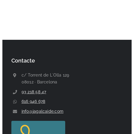
Contacte
c/ Torrent de L´Olla 129
08012 · Barcelona
93 218 58 47
616 946 678
info@jagalcaide.com