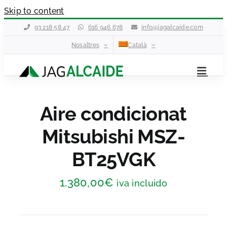
Skip to content
93 218 58 47
616 946 678
info@jagalcaide.com
Nosaltres
Català
Aire condicionat
Mitsubishi MSZ-
BT25VGK
1.380,00
€
iva incluido