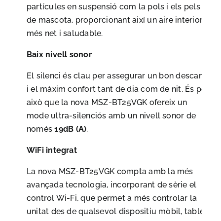
partícules en suspensió com la pols i els pels
de mascota, proporcionant així un aire interior
més net i saludable.
Baix nivell sonor
El silenci és clau per assegurar un bon descans
i el màxim confort tant de dia com de nit. És per
això que la nova MSZ-BT25VGK ofereix un
mode ultra-silenciós amb un nivell sonor de
només
19dB (A)
.
WiFi integrat
La nova MSZ-BT25VGK compta amb la més
avançada tecnologia, incorporant de sèrie el
control Wi-Fi, que permet a més controlar la
unitat des de qualsevol dispositiu mòbil, tablet