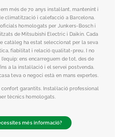
em més de 70 anys instal·lant, mantenint i
e climatització i calefacció a Barcelona.
 oficials homologats per Junkers-Bosch i
itzats de Mitsubishi Electric i Daikin. Cada
e catàleg ha estat seleccionat per la seva
ica, fiabilitat i relació qualitat-preu. I no
’equip: ens encarreguem de tot, des de
ns a la instal·lació i el servei postvenda.
asa teva o negoci està en mans expertes.
confort garantits. Instal·lació professional
per tècnics homologats.
cessites més informació?