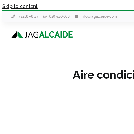
Skip to content
93 218 58 47
616 946 678
info@jagalcaide.com
Aire condi