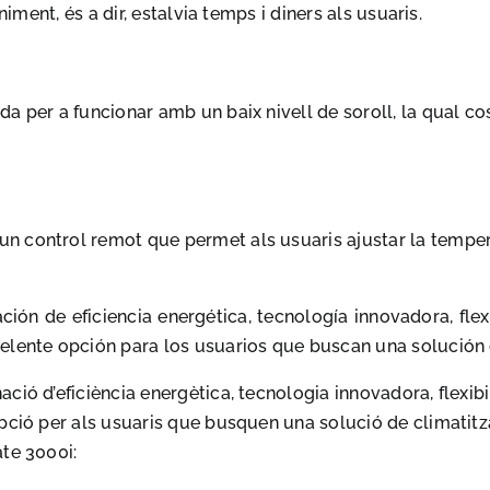
niment, és a dir, estalvia temps i diners als usuaris.
a per a funcionar amb un baix nivell de soroll, la qual co
 control remot que permet als usuaris ajustar la tempera
ón de eficiencia energética, tecnología innovadora, flexib
elente opción para los usuarios que buscan una solución d
ó d’eficiència energètica, tecnologia innovadora, flexibilit
pció per als usuaris que busquen una solució de climatitzac
ate 3000i: