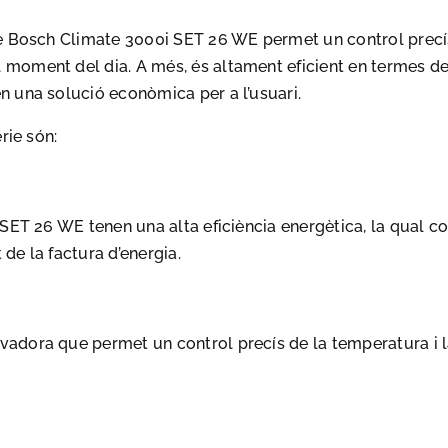
e Bosch Climate 3000i SET 26 WE permet un control precís 
oment del dia. A més, és altament eficient en termes de 
 una solució econòmica per a l’usuari.
rie són:
 SET 26 WE tenen una alta eficiència energètica, la qual c
 de la factura d’energia.
dora que permet un control precís de la temperatura i la 