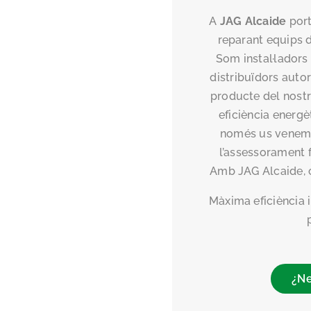
A
JAG Alcaide
port
reparant equips d
Som instal·ladors
distribuïdors autor
producte del nostr
eficiència energèt
només us venem l
l’assessorament fi
Amb JAG Alcaide, c
Màxima eficiència i 
¿Ne