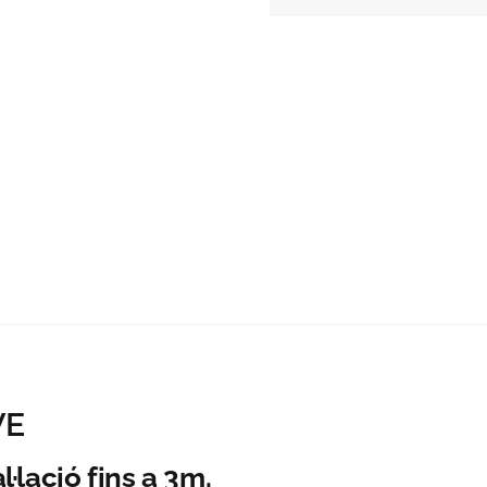
WE
l·lació fins a 3m.