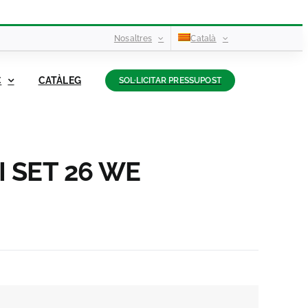
Nosaltres
Català
C
CATÀLEG
SOL·LICITAR PRESSUPOST
I SET 26 WE