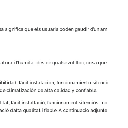
sa significa que els usuaris poden gaudir d’un ambient
tura i l’humitat des de qualsevol lloc, cosa que
ilidad, fácil instalación, funcionamiento silencioso y
e climatización de alta calidad y confiable.
at, fàcil instal·lació, funcionament silenciós i control
ió d’alta qualitat i fiable. A continuació adjuntem la