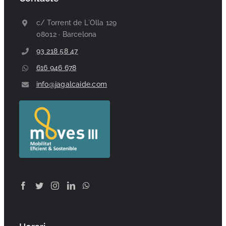
c/ Torrent de L´Olla 129
08012 · Barcelona
93 218 58 47
616 946 678
info@jagalcaide.com