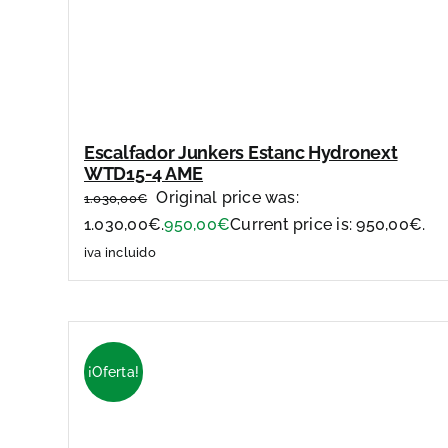
Escalfador Junkers Estanc Hydronext
WTD15-4 AME
Original price was:
1.030,00
€
1.030,00€.
950,00
€
Current price is: 950,00€.
iva incluido
¡Oferta!