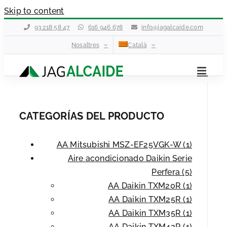
Skip to content
93 218 58 47
616 946 678
info@jagalcaide.com
Nosaltres
Català
CATEGORÍAS DEL PRODUCTO
AA Mitsubishi MSZ-EF25VGK-W (1)
Aire acondicionado Daikin Serie
Perfera (5)
AA Daikin TXM20R (1)
AA Daikin TXM25R (1)
AA Daikin TXM35R (1)
AA Daikin TXM42R (1)