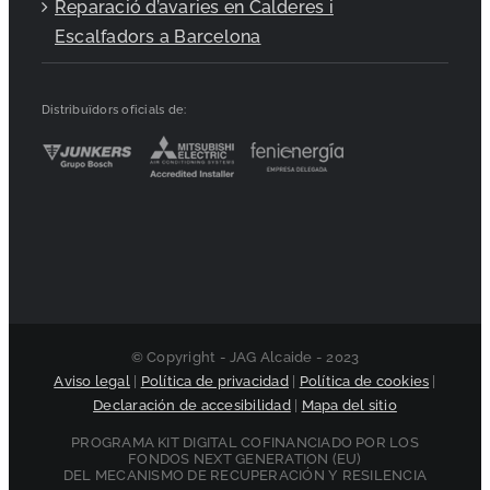
Reparació d’avaries en Calderes i
Escalfadors a Barcelona
Distribuïdors oficials de:
© Copyright - JAG Alcaide - 2023
Aviso legal
|
Política de privacidad
|
Política de cookies
|
Declaración de accesibilidad
|
Mapa del sitio
PROGRAMA KIT DIGITAL COFINANCIADO POR LOS
FONDOS NEXT GENERATION (EU)
DEL MECANISMO DE RECUPERACIÓN Y RESILENCIA