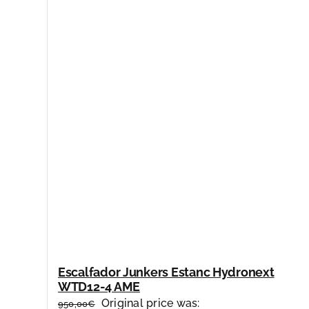
Escalfador Junkers Estanc Hydronext
WTD12-4 AME
Original price was:
950,00
€