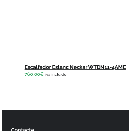
Escalfador Estanc Neckar WTDN11-4AME
760,00
€
iva incluido
Contacte