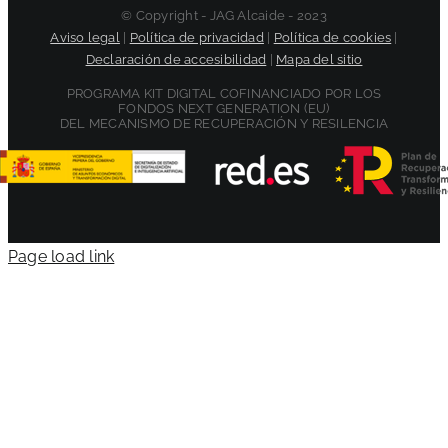
© Copyright - JAG Alcaide - 2023
Aviso legal
|
Política de privacidad
|
Política de cookies
|
Declaración de accesibilidad
|
Mapa del sitio
PROGRAMA KIT DIGITAL COFINANCIADO POR LOS
FONDOS NEXT GENERATION (EU)
DEL MECANISMO DE RECUPERACIÓN Y RESILENCIA
Page load link