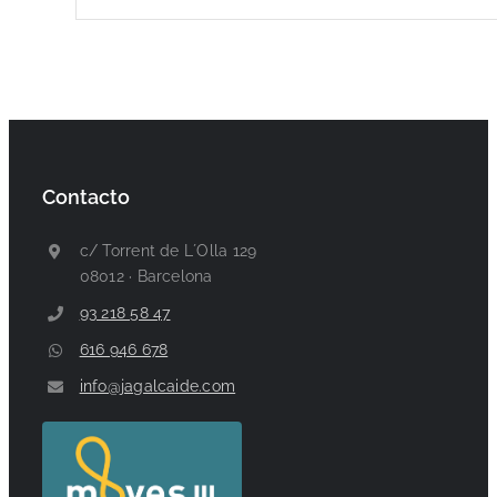
Contacto
c/ Torrent de L´Olla 129
08012 · Barcelona
93 218 58 47
616 946 678
info@jagalcaide.com