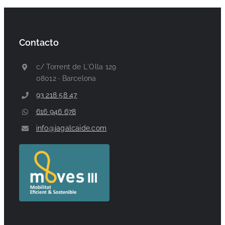
Contacto
c/ Torrent de L´Olla 129
08012 · Barcelona
93 218 58 47
616 946 678
info@jagalcaide.com