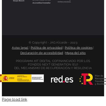
© Copyright - JAG Alcaide - 2023
Aviso legal
|
Política de privacidad
|
Política de cookies
|
Declaración de accesibilidad
|
Mapa del sitio
PROGRAMA KIT DIGITAL COFINANCIADO POR LOS
FONDOS NEXT GENERATION (EU)
DEL MECANISMO DE RECUPERACIÓN Y RESILENCIA
Page load link