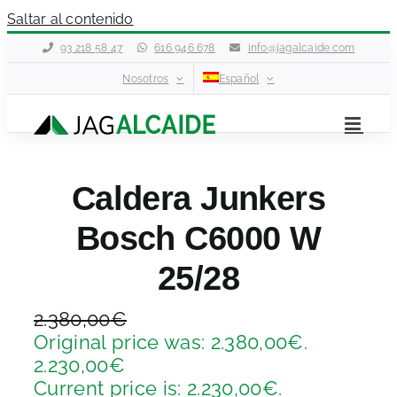
Saltar al contenido
93 218 58 47
616 946 678
info@jagalcaide.com
Nosotros
Español
Caldera Junkers
Bosch C6000 W
25/28
2.380,00
€
Original price was: 2.380,00€.
2.230,00
€
Current price is: 2.230,00€.