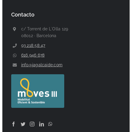
Contacto
c/ Torrent de L´Olla 129
08012 · Barcelona
93 218 58 47
616 946 678
info@jagalcaide.com