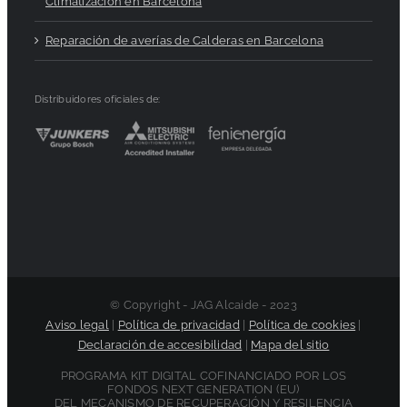
Climatización en Barcelona
Reparación de averías de Calderas en Barcelona
Distribuidores oficiales de:
© Copyright - JAG Alcaide - 2023
Aviso legal
|
Política de privacidad
|
Política de cookies
|
Declaración de accesibilidad
|
Mapa del sitio
PROGRAMA KIT DIGITAL COFINANCIADO POR LOS
FONDOS NEXT GENERATION (EU)
DEL MECANISMO DE RECUPERACIÓN Y RESILENCIA