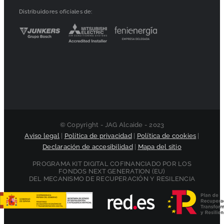
Distribuidores oficiales de:
© Copyright - JAG Alcaide - 2023
Aviso legal
|
Política de privacidad
|
Política de cookies
|
Declaración de accesibilidad
|
Mapa del sitio
PROGRAMA KIT DIGITAL COFINANCIADO POR LOS
FONDOS NEXT GENERATION (EU)
DEL MECANISMO DE RECUPERACIÓN Y RESILENCIA