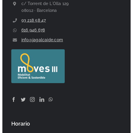
c/ Torrent de L´Olla 129
08012 · Barcelona
93 218 58 47
616 946 678
info@jagalcaide.com
Horario