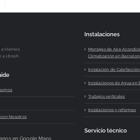
Instalaciones
 a Viernes
Montajes de Aire Acondic
h a 18:00h
Climatización en Barcelon
Instalación de Calefacció
aide
Instalaciones de Agua en
 somos
Trabajos verticales
Instalaciones y reformas
 con Nosotros
Servicio técnico
anos en Google Maps