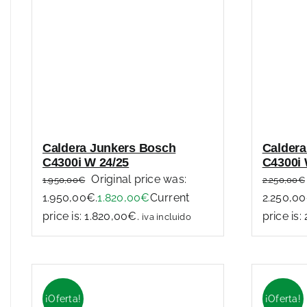
Caldera Junkers Bosch
Caldera
C4300i W 24/25
C4300i 
Original price was:
1.950,00
€
2.250,00
€
1.950,00€.
1.820,00
€
Current
2.250,00
price is: 1.820,00€.
price is:
iva incluido
¡Oferta!
¡Oferta!