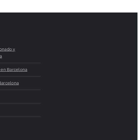
ionado y
a
n en Barcelona
 Barcelona