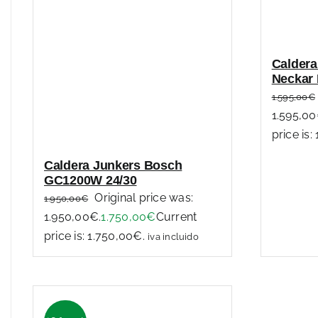
Caldera
Neckar
1.595,00
€
1.595,00
price is:
Caldera Junkers Bosch
GC1200W 24/30
Original price was:
1.950,00
€
1.950,00€.
1.750,00
€
Current
price is: 1.750,00€.
iva incluido