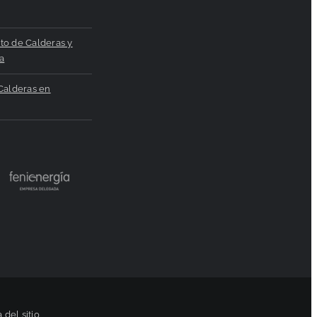
to de Calderas y
a
Calderas en
 del sitio