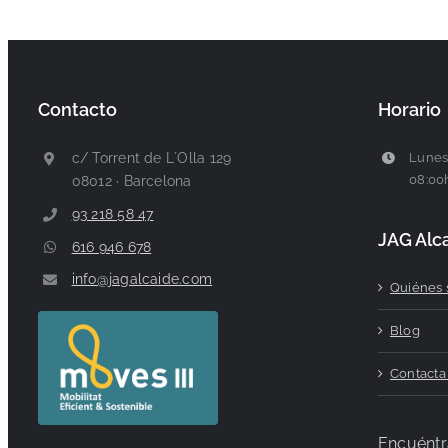
Contacto
Horario
c/ Torrent de L´Olla 129
Lunes
08:00
08012 · Barcelona
93 218 58 47
JAG Alc
616 946 678
info@jagalcaide.com
Quiénes
Blog
Contacta
Encuéntr