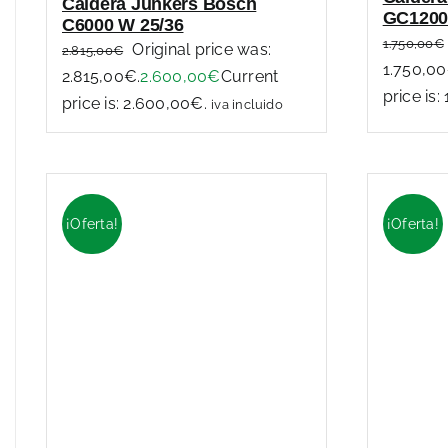
Caldera Junkers Bosch
GC1200
C6000 W 25/36
1.750,00
€
Original price was:
2.815,00
€
1.750,00
2.815,00€.
2.600,00
€
Current
price is:
price is: 2.600,00€.
iva incluido
¡Oferta!
¡Oferta!